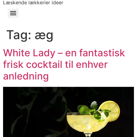
Læskende lækkerier ideer
Tag:
æg
White Lady – en fantastisk
frisk cocktail til enhver
anledning