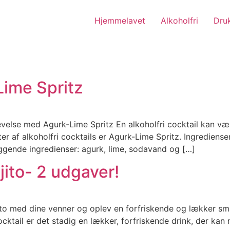
Hjemmelavet
Alkoholfri
Druk
ime Spritz
evelse med Agurk-Lime Spritz En alkoholfri cocktail kan væ
r af alkoholfri cocktails er Agurk-Lime Spritz. Ingrediense
læggende ingredienser: agurk, lime, sodavand og […]
jito- 2 udgaver!
ito med dine venner og oplev en forfriskende og lækker sm
tail er det stadig en lækker, forfriskende drink, der kan n