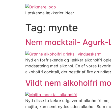
Videre
til
Læskende lækkerier ideer
indhold
Tag:
mynte
Nem mocktail- Agurk-L
Nyd en forfriskende og lækker alkoholfri opl
modsætning med alkohol. En af vores favoritte
alkoholfri cocktail, der består af fire grund
Vildt nem alkoholfri mo
Nyd disse to lækre udgaver af alkoholfri moj
mojito, kan nemt nydes uden alkohol. Som mock