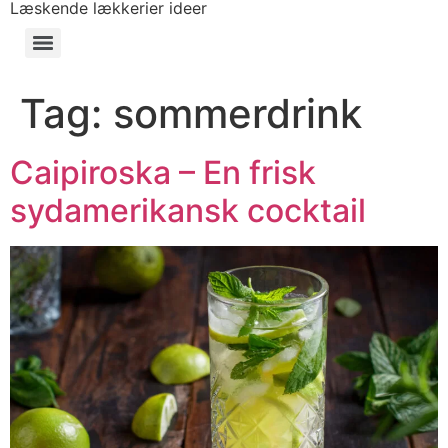
Læskende lækkerier ideer
Tag:
sommerdrink
Caipiroska – En frisk
sydamerikansk cocktail