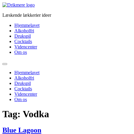
Videre
til
Læskende lækkerier ideer
indhold
Hjemmelavet
Alkoholfri
Drukspil
Cocktails
Videncenter
Om os
Hjemmelavet
Alkoholfri
Drukspil
Cocktails
Videncenter
Om os
Tag:
Vodka
Blue Lagoon