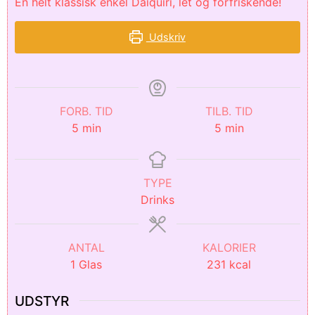
En helt klassisk enkel Daiquiri, let og forfriskende!
Udskriv
FORB. TID
TILB. TID
5
min
5
min
TYPE
Drinks
ANTAL
KALORIER
1
Glas
231
kcal
UDSTYR