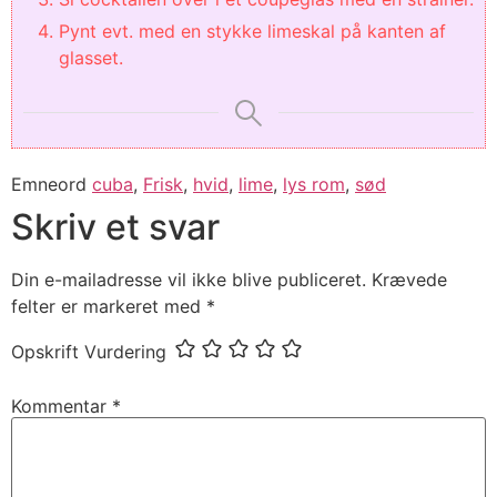
Pynt evt. med en stykke limeskal på kanten af
glasset.
Emneord
cuba
,
Frisk
,
hvid
,
lime
,
lys rom
,
sød
Skriv et svar
Din e-mailadresse vil ikke blive publiceret.
Krævede
felter er markeret med
*
Opskrift Vurdering
Kommentar
*