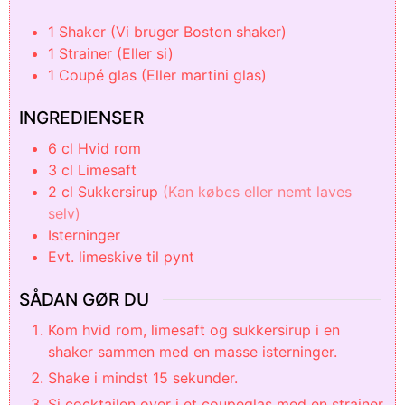
1 Shaker
(Vi bruger Boston shaker)
1 Strainer
(Eller si)
1 Coupé glas
(Eller martini glas)
INGREDIENSER
6
cl
Hvid rom
3
cl
Limesaft
2
cl
Sukkersirup
(Kan købes eller nemt laves
selv)
Isterninger
Evt. limeskive til pynt
SÅDAN GØR DU
Kom hvid rom, limesaft og sukkersirup i en
shaker sammen med en masse isterninger.
Shake i mindst 15 sekunder.
Si cocktailen over i et coupeglas med en strainer.