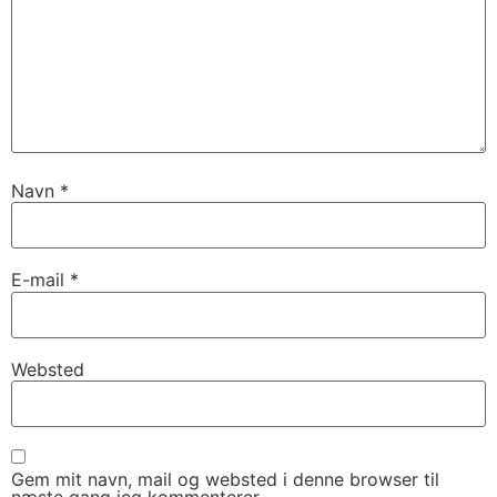
Navn
*
E-mail
*
Websted
Gem mit navn, mail og websted i denne browser til
næste gang jeg kommenterer.