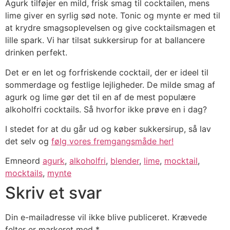
Agurk tilføjer en mild, frisk smag til cocktailen, mens
lime giver en syrlig sød note. Tonic og mynte er med til
at krydre smagsoplevelsen og give cocktailsmagen et
lille spark. Vi har tilsat sukkersirup for at ballancere
drinken perfekt.
Det er en let og forfriskende cocktail, der er ideel til
sommerdage og festlige lejligheder. De milde smag af
agurk og lime gør det til en af de mest populære
alkoholfri cocktails. Så hvorfor ikke prøve en i dag?
I stedet for at du går ud og køber sukkersirup, så lav
det selv og
følg vores fremgangsmåde her!
Emneord
agurk
,
alkoholfri
,
blender
,
lime
,
mocktail
,
mocktails
,
mynte
Skriv et svar
Din e-mailadresse vil ikke blive publiceret.
Krævede
felter er markeret med
*